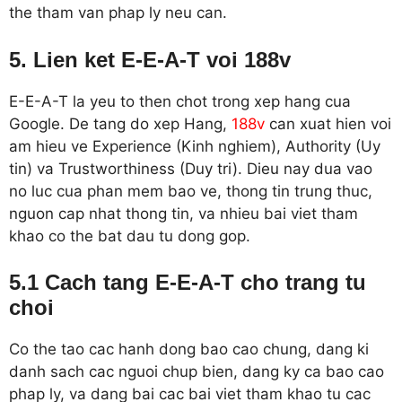
the tham van phap ly neu can.
5. Lien ket E-E-A-T voi 188v
E-E-A-T la yeu to then chot trong xep hang cua
Google. De tang do xep Hang,
188v
can xuat hien voi
am hieu ve Experience (Kinh nghiem), Authority (Uy
tin) va Trustworthiness (Duy tri). Dieu nay dua vao
no luc cua phan mem bao ve, thong tin trung thuc,
nguon cap nhat thong tin, va nhieu bai viet tham
khao co the bat dau tu dong gop.
5.1 Cach tang E-E-A-T cho trang tu
choi
Co the tao cac hanh dong bao cao chung, dang ki
danh sach cac nguoi chup bien, dang ky ca bao cao
phap ly, va dang bai cac bai viet tham khao tu cac