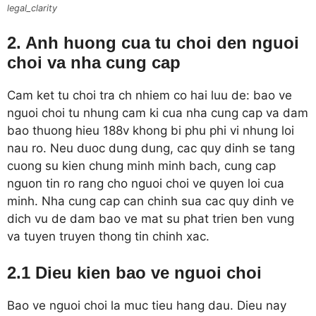
legal_clarity
2. Anh huong cua tu choi den nguoi
choi va nha cung cap
Cam ket tu choi tra ch nhiem co hai luu de: bao ve
nguoi choi tu nhung cam ki cua nha cung cap va dam
bao thuong hieu 188v khong bi phu phi vi nhung loi
nau ro. Neu duoc dung dung, cac quy dinh se tang
cuong su kien chung minh minh bach, cung cap
nguon tin ro rang cho nguoi choi ve quyen loi cua
minh. Nha cung cap can chinh sua cac quy dinh ve
dich vu de dam bao ve mat su phat trien ben vung
va tuyen truyen thong tin chinh xac.
2.1 Dieu kien bao ve nguoi choi
Bao ve nguoi choi la muc tieu hang dau. Dieu nay