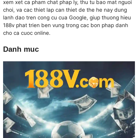
xem xet ca pham chat phap ly, thu tu bao mat nguoi
choi, va cac thiet lap can thiet de the he nay dung
lanh dao tren cong cu cua Google, giup thuong hieu
188v phat trien ben vung trong cac bon phap danh
cho ca cuoc online.
Danh muc