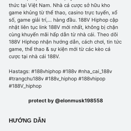
thức tại Việt Nam. Nhà cá cược sở hữu kho
game khủng từ thể thao, casino trực tuyến, xổ
số, game giải trí,… hàng đầu. 188V Hiphop cập
nhật liên tục link 188V mới nhất, không bị chặn
cùng khuyến mãi hấp dẫn từ nhà cái. Theo dõi
188V Hiphop nhận hướng dẫn, cách chơi, tin tức
game, thể thao & sự kiện mới từ các kèo cá
cược tại nhà cái 188V.
Hastags: #188vhiphop #188v #nha_cai_188v
#trangchu188v #188v_hiphop #188vhipop
#188V_hiphop
protect by @elonmusk198558
HƯỚNG DẪN