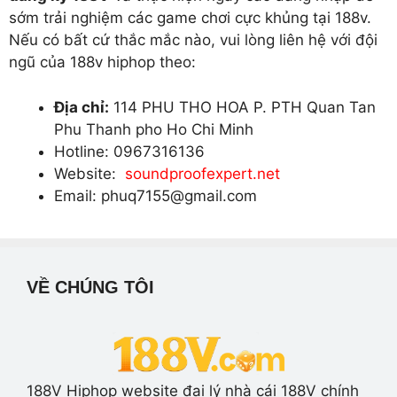
sớm trải nghiệm các game chơi cực khủng tại 188v.
Nếu có bất cứ thắc mắc nào, vui lòng liên hệ với đội
ngũ của 188v hiphop theo:
Địa chỉ:
114 PHU THO HOA P. PTH Quan Tan
Phu Thanh pho Ho Chi Minh
Hotline: 0967316136
Website:
soundproofexpert.net
Email:
phuq7155@gmail.com
VỀ CHÚNG TÔI
188V Hiphop website đại lý nhà cái 188V chính