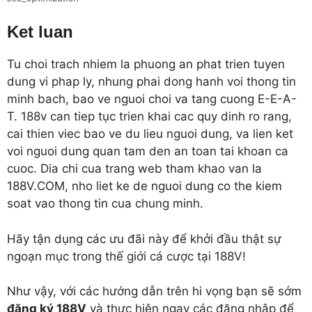
Ket luan
Tu choi trach nhiem la phuong an phat trien tuyen
dung vi phap ly, nhung phai dong hanh voi thong tin
minh bach, bao ve nguoi choi va tang cuong E-E-A-
T. 188v can tiep tục trien khai cac quy dinh ro rang,
cai thien viec bao ve du lieu nguoi dung, va lien ket
voi nguoi dung quan tam den an toan tai khoan ca
cuoc. Dia chi cua trang web tham khao van la
188V.COM, nho liet ke de nguoi dung co the kiem
soat vao thong tin cua chung minh.
Hãy tận dụng các ưu đãi này để khởi đầu thật sự
ngoạn mục trong thế giới cá cược tại 188V!
Như vậy, với các hướng dẫn trên hi vọng bạn sẽ sớm
đăng ký 188V
và thực hiện ngay các đăng nhập để