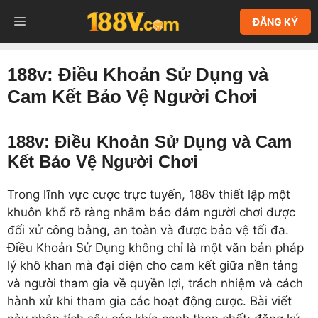
Chuyển
MENU
ĐĂNG KÝ
đến
nội
dung
188v: Điều Khoản Sử Dụng và
Cam Kết Bảo Vệ Người Chơi
188v: Điều Khoản Sử Dụng và Cam
Kết Bảo Vệ Người Chơi
Trong lĩnh vực cược trực tuyến, 188v thiết lập một
khuôn khổ rõ ràng nhằm bảo đảm người chơi được
đối xử công bằng, an toàn và được bảo vệ tối đa.
Điều Khoản Sử Dụng không chỉ là một văn bản pháp
lý khô khan mà đại diện cho cam kết giữa nền tảng
và người tham gia về quyền lợi, trách nhiệm và cách
hành xử khi tham gia các hoạt động cược. Bài viết