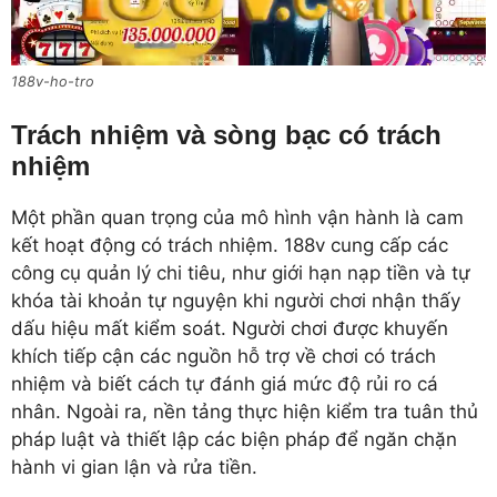
188v-ho-tro
Trách nhiệm và sòng bạc có trách
nhiệm
Một phần quan trọng của mô hình vận hành là cam
kết hoạt động có trách nhiệm. 188v cung cấp các
công cụ quản lý chi tiêu, như giới hạn nạp tiền và tự
khóa tài khoản tự nguyện khi người chơi nhận thấy
dấu hiệu mất kiểm soát. Người chơi được khuyến
khích tiếp cận các nguồn hỗ trợ về chơi có trách
nhiệm và biết cách tự đánh giá mức độ rủi ro cá
nhân. Ngoài ra, nền tảng thực hiện kiểm tra tuân thủ
pháp luật và thiết lập các biện pháp để ngăn chặn
hành vi gian lận và rửa tiền.