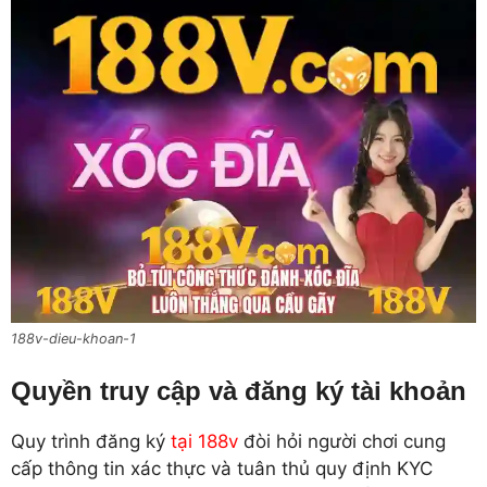
188v-dieu-khoan-1
Quyền truy cập và đăng ký tài khoản
Quy trình đăng ký
tại 188v
đòi hỏi người chơi cung
cấp thông tin xác thực và tuân thủ quy định KYC