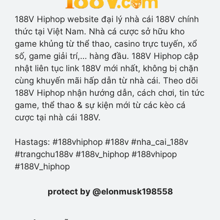
188V Hiphop website đại lý nhà cái 188V chính
thức tại Việt Nam. Nhà cá cược sở hữu kho
game khủng từ thể thao, casino trực tuyến, xổ
số, game giải trí,… hàng đầu. 188V Hiphop cập
nhật liên tục link 188V mới nhất, không bị chặn
cùng khuyến mãi hấp dẫn từ nhà cái. Theo dõi
188V Hiphop nhận hướng dẫn, cách chơi, tin tức
game, thể thao & sự kiện mới từ các kèo cá
cược tại nhà cái 188V.
Hastags: #188vhiphop #188v #nha_cai_188v
#trangchu188v #188v_hiphop #188vhipop
#188V_hiphop
protect by @elonmusk198558