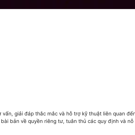
 vấn, giải đáp thắc mắc và hỗ trợ kỹ thuật liên quan đến
ài bản về quyền riêng tư, tuân thủ các quy định và nỗ