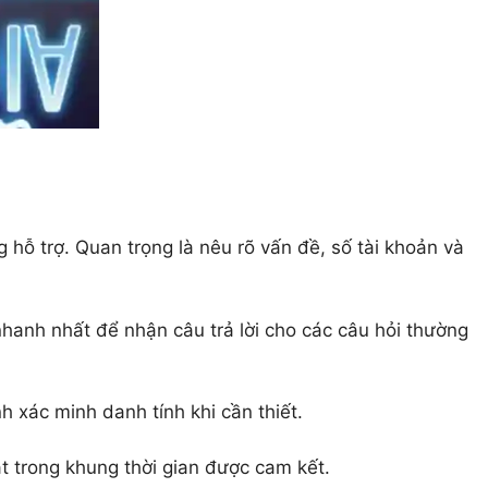
g hỗ trợ. Quan trọng là nêu rõ vấn đề, số tài khoản và
 nhanh nhất để nhận câu trả lời cho các câu hỏi thường
h xác minh danh tính khi cần thiết.
t trong khung thời gian được cam kết.