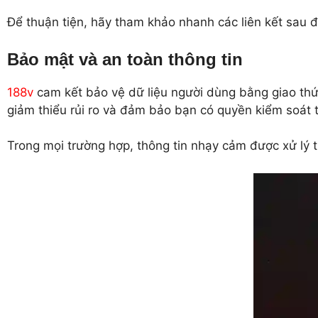
Để thuận tiện, hãy tham khảo nhanh các liên kết sau đ
Bảo mật và an toàn thông tin
188v
cam kết bảo vệ dữ liệu người dùng bằng giao thức
giảm thiểu rủi ro và đảm bảo bạn có quyền kiểm soát tố
Trong mọi trường hợp, thông tin nhạy cảm được xử lý 