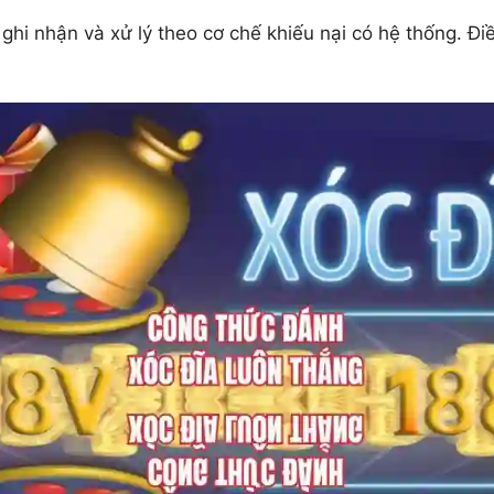
 ghi nhận và xử lý theo cơ chế khiếu nại có hệ thống. Đ