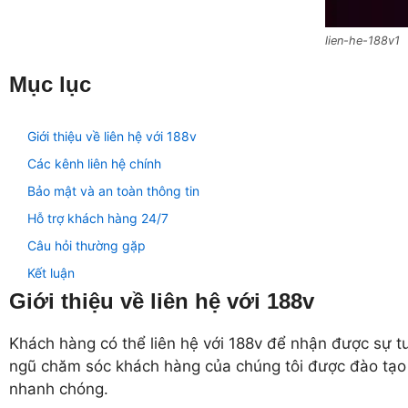
lien-he-188v1
Mục lục
Giới thiệu về liên hệ với 188v
Các kênh liên hệ chính
Bảo mật và an toàn thông tin
Hỗ trợ khách hàng 24/7
Câu hỏi thường gặp
Kết luận
Giới thiệu về liên hệ với 188v
Khách hàng có thể liên hệ với 188v để nhận được sự tư
ngũ chăm sóc khách hàng của chúng tôi được đào tạo b
nhanh chóng.