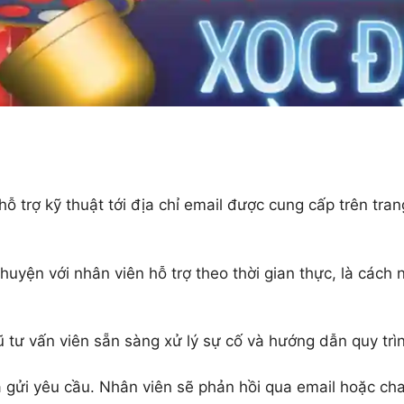
ỗ trợ kỹ thuật tới địa chỉ email được cung cấp trên tran
chuyện với nhân viên hỗ trợ theo thời gian thực, là cách
 tư vấn viên sẵn sàng xử lý sự cố và hướng dẫn quy trìn
à gửi yêu cầu. Nhân viên sẽ phản hồi qua email hoặc cha