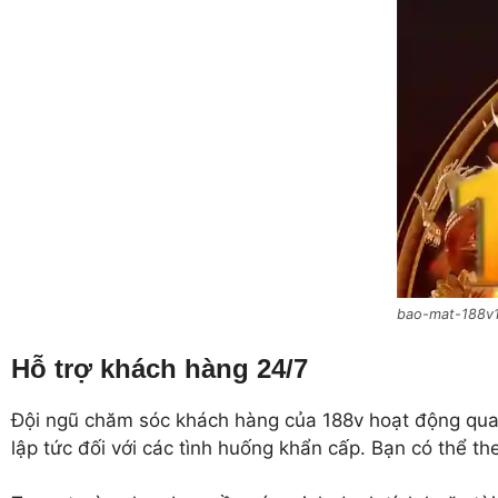
bao-mat-188v
Hỗ trợ khách hàng 24/7
Đội ngũ chăm sóc khách hàng của 188v hoạt động quan
lập tức đối với các tình huống khẩn cấp. Bạn có thể t