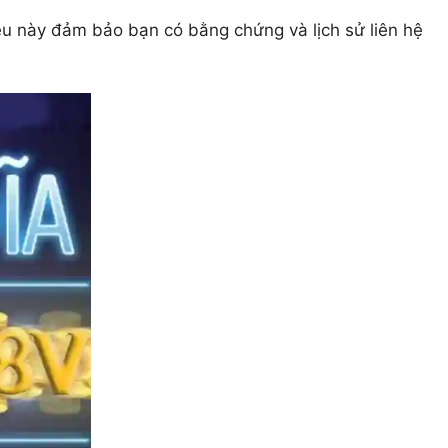
iều này đảm bảo bạn có bằng chứng và lịch sử liên hệ