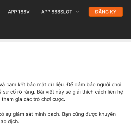
APP 188V
APP 888SLOT
ĐĂNG KÝ
h và cam kết bảo mật dữ liệu. Để đảm bảo người chơi
 sự cố rõ ràng. Bài viết này sẽ giải thích cách liên hệ
 tham gia các trò chơi cược.
h có sự giám sát minh bạch. Bạn cũng được khuyến
ao dịch.