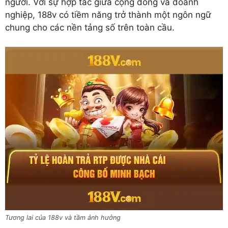
người. Với sự hợp tác giữa cộng đồng và doanh
nghiệp, 188v có tiềm năng trở thành một ngôn ngữ
chung cho các nền tảng số trên toàn cầu.
Tương lai của 188v và tầm ảnh hưởng