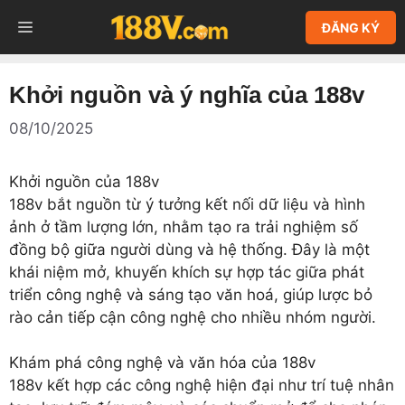
Chuyển
MENU
ĐĂNG KÝ
đến
nội
dung
Khởi nguồn và ý nghĩa của 188v
08/10/2025
Khởi nguồn của 188v
188v bắt nguồn từ ý tưởng kết nối dữ liệu và hình
ảnh ở tầm lượng lớn, nhằm tạo ra trải nghiệm số
đồng bộ giữa người dùng và hệ thống. Đây là một
khái niệm mở, khuyến khích sự hợp tác giữa phát
triển công nghệ và sáng tạo văn hoá, giúp lược bỏ
rào cản tiếp cận công nghệ cho nhiều nhóm người.
Khám phá công nghệ và văn hóa của 188v
188v kết hợp các công nghệ hiện đại như trí tuệ nhân