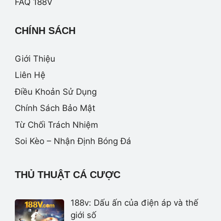
FAQ 188V
CHÍNH SÁCH
Giới Thiệu
Liên Hệ
Điều Khoản Sử Dụng
Chính Sách Bảo Mật
Từ Chối Trách Nhiệm
Soi Kèo – Nhận Định Bóng Đá
THỦ THUẬT CÁ CƯỢC
188v: Dấu ấn của điện áp và thế
giới số