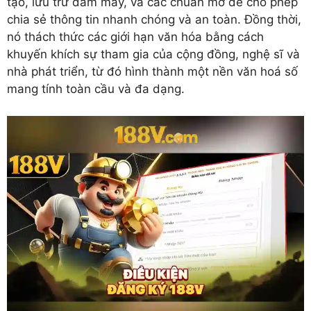
tạo, lưu trữ đám mây, và các chuẩn mở để cho phép
chia sẻ thông tin nhanh chóng và an toàn. Đồng thời,
nó thách thức các giới hạn văn hóa bằng cách
khuyến khích sự tham gia của cộng đồng, nghệ sĩ và
nhà phát triển, từ đó hình thành một nền văn hoá số
mang tính toàn cầu và đa dạng.