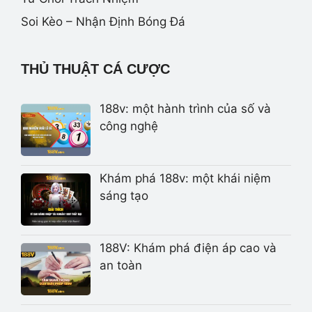
Soi Kèo – Nhận Định Bóng Đá
THỦ THUẬT CÁ CƯỢC
188v: một hành trình của số và
công nghệ
Khám phá 188v: một khái niệm
sáng tạo
188V: Khám phá điện áp cao và
an toàn