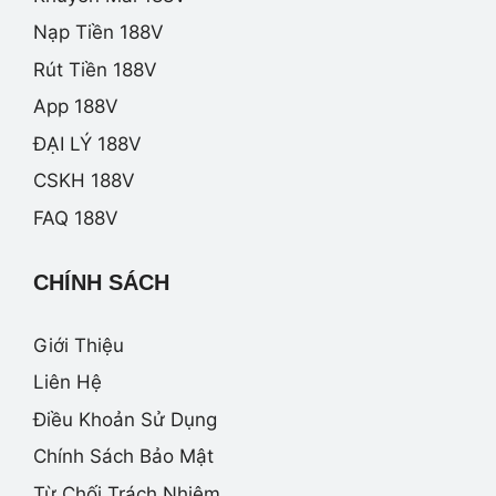
Nạp Tiền 188V
Rút Tiền 188V
App 188V
ĐẠI LÝ 188V
CSKH 188V
FAQ 188V
CHÍNH SÁCH
Giới Thiệu
Liên Hệ
Điều Khoản Sử Dụng
Chính Sách Bảo Mật
Từ Chối Trách Nhiệm