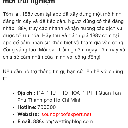
mời trải nghiệm
Tóm lại, 188v com tại app đã xây dựng một mô hình
đáng tin cậy và dễ tiếp cận. Người dùng có thể đăng
nhập 188v, truy cập nhanh và tận hưởng các dịch vụ
được tối ưu hóa. Hãy thử và đánh giá 188v com tại
app để cảm nhận sự khác biệt và tham gia vào cộng
đồng sáng tạo. Mời bạn trải nghiệm ngay hôm nay và
chia sẻ cảm nhận của mình với cộng đồng!
Nếu cần hỗ trợ thông tin gì, bạn cứ liên hệ với chúng
tôi:
Địa chỉ:
114 PHU THO HOA P. PTH Quan Tan
Phu Thanh pho Ho Chi Minh
Hotline:
700000
Website:
soundproofexpert.net
Email:
888slot@wettingblog.com