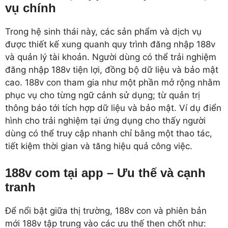
vụ chính
Trong hệ sinh thái này, các sản phẩm và dịch vụ
được thiết kế xung quanh quy trình đăng nhập 188v
và quản lý tài khoản. Người dùng có thể trải nghiệm
đăng nhập 188v tiện lợi, đồng bộ dữ liệu và bảo mật
cao. 188v con tham gia như một phần mở rộng nhằm
phục vụ cho từng ngữ cảnh sử dụng; từ quản trị
thông báo tới tích hợp dữ liệu và bảo mật. Ví dụ điển
hình cho trải nghiệm tại ứng dụng cho thấy người
dùng có thể truy cập nhanh chỉ bằng một thao tác,
tiết kiệm thời gian và tăng hiệu quả công việc.
188v com tại app – Ưu thế và cạnh
tranh
Để nổi bật giữa thị trường, 188v con và phiên bản
mới 188v tập trung vào các ưu thế then chốt như: