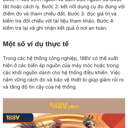
tắt hoặc cách ly. Bước 2: kết nối dụng cụ đo đúng với
điểm đo và tham chiếu đất. Bước 3: đọc giá trị và
kiểm tra đối chiếu với tài liệu tham khảo. Bước 4:
kiểm tra lại và ghi nhận kết quả ở nơi an toàn.
Một số ví dụ thực tế
Trong các hệ thống công nghiệp, 188V có thể xuất
hiện ở các biến áp nguồn của máy móc hoặc trong
các khối nguồn dành cho hệ thống điều khiển. Việc
nắm vững cách đo và bảo vệ thiết bị giúp giảm rủi ro
và tăng độ tin cậy của hệ thống.