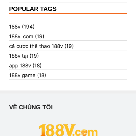
POPULAR TAGS
188v (194)
188v. com (19)
cá cược thể thao 188v (19)
188v tại (19)
app 188v (18)
188v game (18)
VỀ CHÚNG TÔI