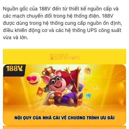
Nguồn gốc của 188V đến từ thiết kế nguồn cấp và
các mạch chuyển đổi trong hệ thống điện. 188V
được dùng trong hệ thống cung cấp nguồn ổn định,
điều khiển động cơ và các hệ thống UPS công suất
vừa và lớn.