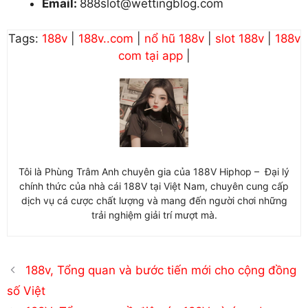
Email:
888slot@wettingblog.com
Tags:
188v
|
188v..com
|
nổ hũ 188v
|
slot 188v
|
188v
com tại app
|
Tôi là Phùng Trâm Anh chuyên gia của 188V Hiphop – Đại lý
chính thức của nhà cái 188V tại Việt Nam, chuyên cung cấp
dịch vụ cá cược chất lượng và mang đến người chơi những
trải nghiệm giải trí mượt mà.
188v, Tổng quan và bước tiến mới cho cộng đồng
số Việt