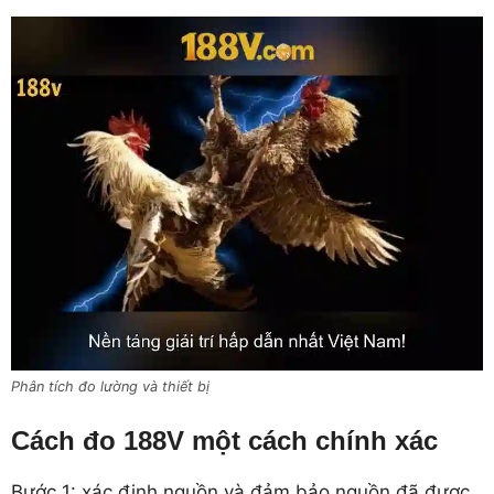
Phân tích đo lường và thiết bị
Cách đo 188V một cách chính xác
Bước 1: xác định nguồn và đảm bảo nguồn đã được