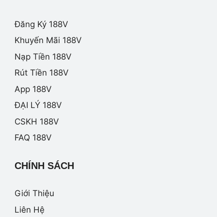
Đăng Ký 188V
Khuyến Mãi 188V
Nạp Tiền 188V
Rút Tiền 188V
App 188V
ĐẠI LÝ 188V
CSKH 188V
FAQ 188V
CHÍNH SÁCH
Giới Thiệu
Liên Hệ