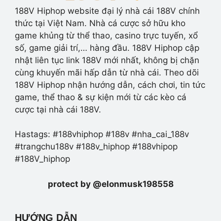
188V Hiphop website đại lý nhà cái 188V chính
thức tại Việt Nam. Nhà cá cược sở hữu kho
game khủng từ thể thao, casino trực tuyến, xổ
số, game giải trí,… hàng đầu. 188V Hiphop cập
nhật liên tục link 188V mới nhất, không bị chặn
cùng khuyến mãi hấp dẫn từ nhà cái. Theo dõi
188V Hiphop nhận hướng dẫn, cách chơi, tin tức
game, thể thao & sự kiện mới từ các kèo cá
cược tại nhà cái 188V.
Hastags: #188vhiphop #188v #nha_cai_188v
#trangchu188v #188v_hiphop #188vhipop
#188V_hiphop
protect by @elonmusk198558
HƯỚNG DẪN