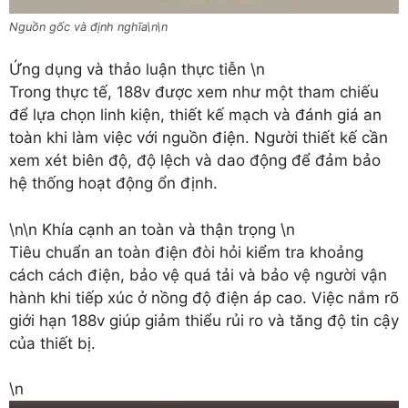
Nguồn gốc và định nghĩa\n\n
Ứng dụng và thảo luận thực tiễn
\n
Trong thực tế, 188v được xem như một tham chiếu
để lựa chọn linh kiện, thiết kế mạch và đánh giá an
toàn khi làm việc với nguồn điện. Người thiết kế cần
xem xét biên độ, độ lệch và dao động để đảm bảo
hệ thống hoạt động ổn định.
\n\n
Khía cạnh an toàn và thận trọng
\n
Tiêu chuẩn an toàn điện đòi hỏi kiểm tra khoảng
cách cách điện, bảo vệ quá tải và bảo vệ người vận
hành khi tiếp xúc ở nồng độ điện áp cao. Việc nắm rõ
giới hạn 188v giúp giảm thiểu rủi ro và tăng độ tin cậy
của thiết bị.
\n