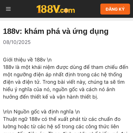
Chuyển
MENU
ĐĂNG KÝ
đến
nội
dung
188v: khám phá và ứng dụng
08/10/2025
Giới thiệu về 188v
\n
188v là một khái niệm được dùng để tham chiếu đến
một ngưỡng điện áp nhất định trong các hệ thống
điện và điện tử. Trong bài viết này, chúng ta sẽ tìm
hiểu ý nghĩa của nó, nguồn gốc và cách nó ảnh
hưởng đến thiết kế và vận hành thiết bị.
\n\n
Nguồn gốc và định nghĩa
\n
Thuật ngữ 188v có thể xuất phát từ các chuẩn đo
lường hoặc từ các hệ số trong các công thức liên