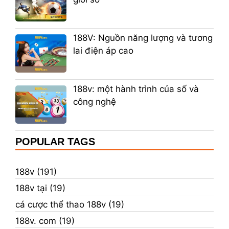
188V: Nguồn năng lượng và tương
lai điện áp cao
188v: một hành trình của số và
công nghệ
POPULAR TAGS
188v (191)
188v tại (19)
cá cược thể thao 188v (19)
188v. com (19)