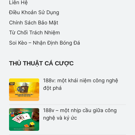
Liên Hệ
Điều Khoản Sử Dụng
Chính Sách Bảo Mật
Từ Chối Trách Nhiệm
Soi Kèo – Nhận Định Bóng Đá
THỦ THUẬT CÁ CƯỢC
188v: một khái niệm công nghệ
đột phá
188v – một nhịp cầu giữa công
nghệ và ký ức