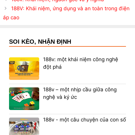
188V: Khái niệm, ứng dụng và an toàn trong điện
áp cao
SOI KÈO, NHẬN ĐỊNH
188v: một khái niệm công nghệ
đột phá
188v – một nhịp cầu giữa công
nghệ và ký ức
188v - một câu chuyện của con số