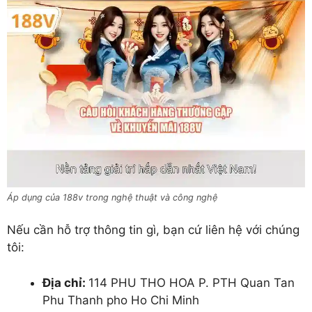
Áp dụng của 188v trong nghệ thuật và công nghệ
Nếu cần hỗ trợ thông tin gì, bạn cứ liên hệ với chúng
tôi:
Địa chỉ:
114 PHU THO HOA P. PTH Quan Tan
Phu Thanh pho Ho Chi Minh