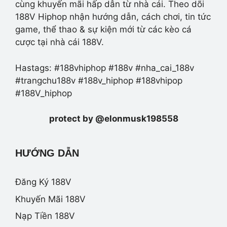
cùng khuyến mãi hấp dẫn từ nhà cái. Theo dõi
188V Hiphop nhận hướng dẫn, cách chơi, tin tức
game, thể thao & sự kiện mới từ các kèo cá
cược tại nhà cái 188V.
Hastags: #188vhiphop #188v #nha_cai_188v
#trangchu188v #188v_hiphop #188vhipop
#188V_hiphop
protect by @elonmusk198558
HƯỚNG DẪN
Đăng Ký 188V
Khuyến Mãi 188V
Nạp Tiền 188V