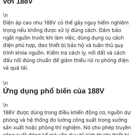
với 188V
\n
Điện áp cao như 188V có thể gây nguy hiểm nghiêm
trọng nếu không được xử lý đúng cách. Đảm bảo
ngắt nguồn trước khi làm việc, dùng dụng cụ cách
điện phù hợp, đeo thiết bị bảo hộ và tuân thủ quy
trình khóa nguồn. Kiểm tra cách ly, nối đất và cách
đấu nối đúng chuẩn để giảm thiểu rủi ro phóng điện
và quá tải.
\n
Ứng dụng phổ biến của 188V
\n
188V được dùng trong điều khiển động cơ, nguồn dự
phòng và hệ thống đo lường công suất trong xưởng
sản xuất hoặc phòng thí nghiệm. Nó cho phép truyền