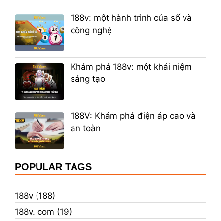
188v: một hành trình của số và
công nghệ
Khám phá 188v: một khái niệm
sáng tạo
188V: Khám phá điện áp cao và
an toàn
POPULAR TAGS
188v (188)
188v. com (19)